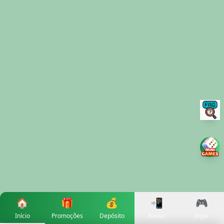
🏠
🎁
💰
📲
🎮
Início
Promoções
Depósito
Baixar
Jogar