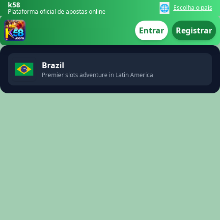
k58
🌐
Escolha o país
Plataforma oficial de apostas online
Entrar
Registrar
Brazil
Premier slots adventure in Latin America