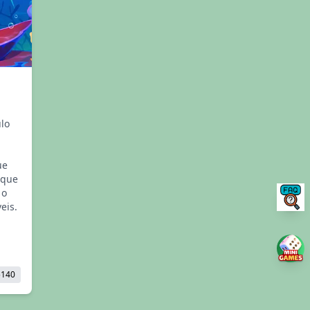
ulo
ue
 que
 o
eis.
$140