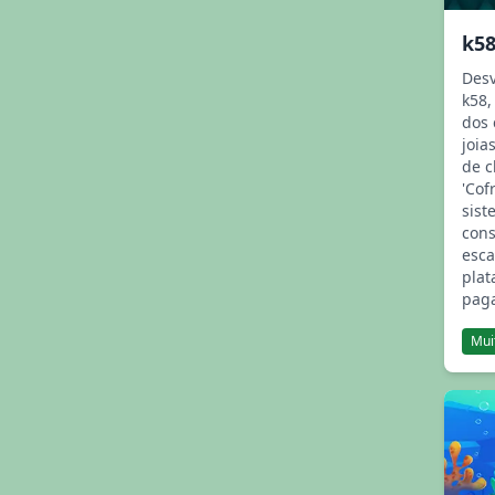
k58
Desv
k58,
dos 
joia
de c
'Cof
sist
cons
esca
plat
paga
Muit