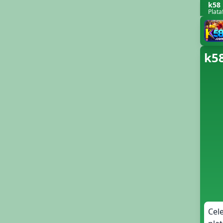
k58
Plata
k58
Cel