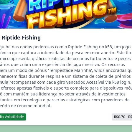
 Riptide Fishing
ulhe nas ondas poderosas com o Riptide Fishing no k58, um jogo
rônico que captura a intensidade da pesca em mar aberto. Este tít
mico apresenta gráficos realistas de oceanos turbulentos e peixes
ários que criam uma experiência de jogo imersiva. Os recursos
uem um modo de bônus 'Tempestade Marinha', wilds ancoradas q
anecem fixas durante respins e um sistema de coleta de prêmios
ula recompensas com cada giro vencedor. Acessível via k58 login,
 oferece apostas flexíveis e suporte completo para dispositivos móv
8.com mantém sua liderança no setor através de investimentos
tantes em tecnologia e parcerias estratégicas com provedores de
teúdo de renome mundial.
ia Volatilidade
R$0.70 - R